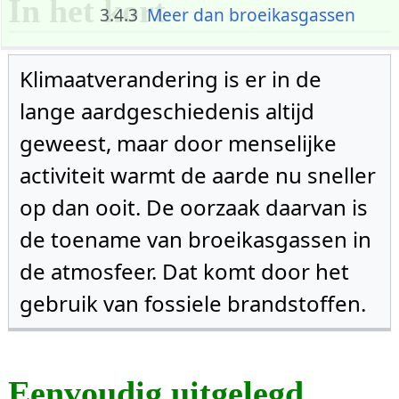
In het kort
3.4.3
Meer dan broeikasgassen
3.4.3.1
Aerosolen
3.4.3.2
Albedo
Klimaatverandering is er in de
3.5
Natuurlijke variatie
lange aardgeschiedenis altijd
3.5.1
Middeleeuws
geweest, maar door menselijke
klimaatoptimum
3.5.2
Palaeocene-Eocene
activiteit warmt de aarde nu sneller
Thermal Maximum
op dan ooit. De oorzaak daarvan is
4
Welke broeikasgassen zijn er?
de toename van broeikasgassen in
4.1
Koolstofdioxide
4.1.1
Fossiele brandstoffen
de atmosfeer. Dat komt door het
4.1.1.1
Sinds de Industriële
gebruik van fossiele brandstoffen.
Revolutie
4.1.2
Cementproductie
4.2
Waterdamp
Eenvoudig uitgelegd
4.3
Methaan