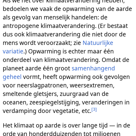
Als we het over klimaatverandering hebben,
bedoelen we vaak de opwarming van de aarde
als gevolg van menselijk handelen: de
antropogene klimaatverandering. (Er bestaat
dus ook klimaatverandering die niet door de
mens wordt veroorzaakt; zie
Natuurlijke
variatie
.) Opwarming is echter maar één
onderdeel van klimaatverandering. Omdat de
planeet aarde één groot
samenhangend
geheel
vormt, heeft opwarming ook gevolgen
voor neerslagpatronen, weersextremen,
smeltende gletsjers, zuurgraad van de
oceanen, zeespiegelstijging, veranderingen in
[
3
]
verdamping door vegetatie, etc.
Het klimaat op aarde is over lange tijd — in de
orde van honderdduizenden tot miljoenen