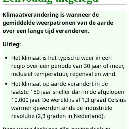
4.3.1
Wetlands
Klimaatverandering is wanneer de
4.3.2
Vlees- en zuivelindustrie
gemiddelde weerpatronen van de aarde
4.4
Lachgas
over een lange tijd veranderen.
5
Verstoring door de mens
5.1
Broeikasgassen, aerosolen en
Uitleg:
veranderingen in landgebruik
5.1.1
Het is de mens
Het klimaat is het typische weer in een
regio over een periode van 30 jaar of meer,
6
Jaarlijkse en lange-termijn variatie
inclusief temperatuur, regenval en wind.
6.1
De GloSAT reconstructie
Het klimaat op aarde verandert in de
6.2
El Niño en La Niña
laatste 150 jaar sneller dan in de afgelopen
6.2.1
Gevolgen voor Europa
10.000 jaar. De wereld is al 1,3 graad Celsius
7
Verdieping
warmer geworden sinds de industriële
7.1
Verdieping
: Hoe
revolutie (2,3 graden in Nederland).
klimaatonderzoek werkt
7.2
Verdieping
: Attributie