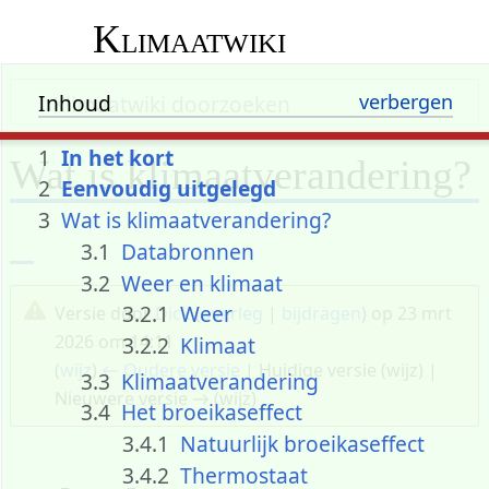
Klimaatwiki
Inhoud
1
In het kort
Wat is klimaatverandering?
2
Eenvoudig uitgelegd
3
Wat is klimaatverandering?
3.1
Databronnen
3.2
Weer en klimaat
3.2.1
Weer
Versie door
Dick
(
overleg
|
bijdragen
)
op 23 mrt
2026 om 14:11
3.2.2
Klimaat
(
wijz
)
← Oudere versie
| Huidige versie (wijz) |
3.3
Klimaatverandering
Nieuwere versie → (wijz)
3.4
Het broeikaseffect
3.4.1
Natuurlijk broeikaseffect
3.4.2
Thermostaat