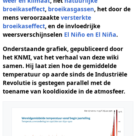
weer en klimaat
, het
natuurlijke
broeikaseffect
,
broeikasgassen
, het door de
mens veroorzaakte
versterkte
broeikaseffect
, en de invloedrijke
weersverschijnselen
El Niño en El Niña
.
Onderstaande grafiek, gepubliceerd door
het KNMI, vat het verhaal van deze wiki
samen. Hij laat zien hoe de gemiddelde
temperatuur op aarde sinds de Industriële
Revolutie is gestegen parallel met de
toename van kooldioxide in de atmosfeer.