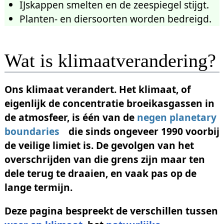
in de atmosfeer
IJskappen smelten en de zeespiegel stijgt.
7.10
Verdieping:
Basislijn ‘Parijs’
Planten- en diersoorten worden bedreigd.
7.11
Verdieping:
Welke
broeikasgassen dragen hoeveel
bij?
Wat is klimaatverandering?
7.12
Verdieping:
Methaan, krachtig
broeikasgas
Ons klimaat verandert. Het klimaat, of
7.13
Verdieping
: Lachgas
eigenlijk de concentratie broeikasgassen in
7.14
Verdieping:
Vulkanen
de atmosfeer, is één van de
negen planetary
7.15
Verdieping:
Fossiele koolstof
boundaries
die sinds ongeveer 1990 voorbij
herkennen
de veilige limiet is. De gevolgen van het
7.16
Verdieping:
Energiebalans
overschrijden van die grens zijn maar ten
dele terug te draaien, en vaak pas op de
lange termijn.
Deze pagina bespreekt de verschillen tussen