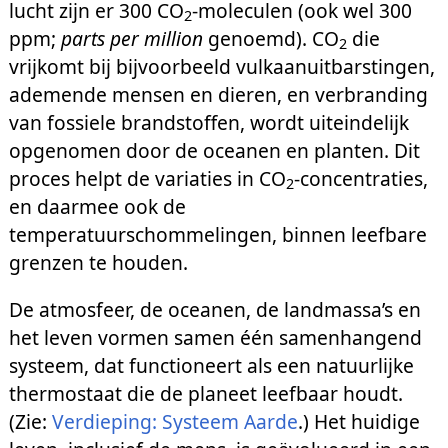
lucht zijn er 300 CO
-moleculen (ook wel 300
2
ppm;
parts per million
genoemd). CO
die
2
vrijkomt bij bijvoorbeeld vulkaanuitbarstingen,
ademende mensen en dieren, en verbranding
van fossiele brandstoffen, wordt uiteindelijk
opgenomen door de oceanen en planten. Dit
proces helpt de variaties in CO
-concentraties,
2
en daarmee ook de
temperatuurschommelingen, binnen leefbare
grenzen te houden.
De atmosfeer, de oceanen, de landmassa’s en
het leven vormen samen één samenhangend
systeem, dat functioneert als een natuurlijke
thermostaat die de planeet leefbaar houdt.
(Zie:
Verdieping: Systeem Aarde
.) Het huidige