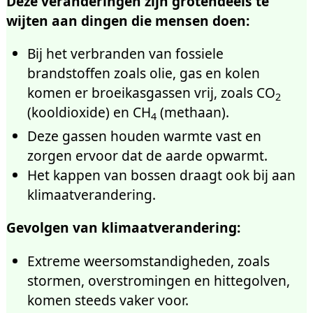
Deze veranderingen zijn grotendeels te
7.2.1
Databank Klimaatattributie
wijten aan dingen die mensen doen:
7.3
Verdieping
: Systeem Aarde
7.4
Verdieping
: Geologische
Bij het verbranden van fossiele
geschiedenis
brandstoffen zoals olie, gas en kolen
7.4.1
Van Hothouse naar
komen er broeikasgassen vrij, zoals CO
2
Icehouse
(kooldioxide) en CH
(methaan).
4
7.4.2
IJstijden en tussenijstijden
Deze gassen houden warmte vast en
7.5
Verdieping
: Correlatie CO
—
2
zorgen ervoor dat de aarde opwarmt.
temperatuur
Het kappen van bossen draagt ook bij aan
7.6
Verdieping:
Gevoeligheid
klimaatverandering.
7.7
Verdieping:
Koolstofbalans
7.8
Verdieping:
Koolstofputten
Gevolgen van klimaatverandering:
(‘carbon sinks’)
7.8.1
Opwarming bedreigt de
Extreme weersomstandigheden, zoals
ocean sink
stormen, overstromingen en hittegolven,
7.9
Verdieping:
Levensduur van CO
komen steeds vaker voor.
2