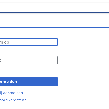
nmelden
bij aanmelden
ord vergeten?