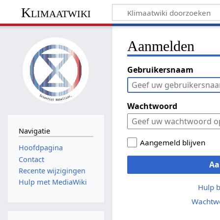
Klimaatwiki
Aanmelden
Gebruikersnaam
Wachtwoord
Navigatie
Aangemeld blijven
Hoofdpagina
Contact
Aa
Recente wijzigingen
Hulp met MediaWiki
Hulp 
Wachtwo