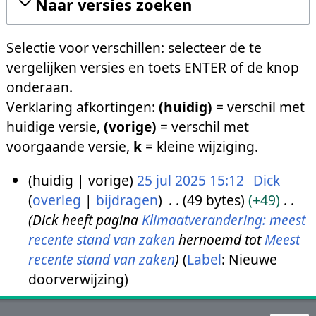
Naar versies zoeken
Selectie voor verschillen: selecteer de te
vergelijken versies en toets ENTER of de knop
onderaan.
Verklaring afkortingen:
(huidig)
= verschil met
huidige versie,
(vorige)
= verschil met
voorgaande versie,
k
= kleine wijziging.
huidig
vorige
25 jul 2025 15:12
Dick
overleg
bijdragen
49 bytes
+49
2
Dick heeft pagina
Klimaatverandering: meest
5
recente stand van zaken
hernoemd tot
Meest
j
recente stand van zaken
Label
:
Nieuwe
u
doorverwijzing
l
2